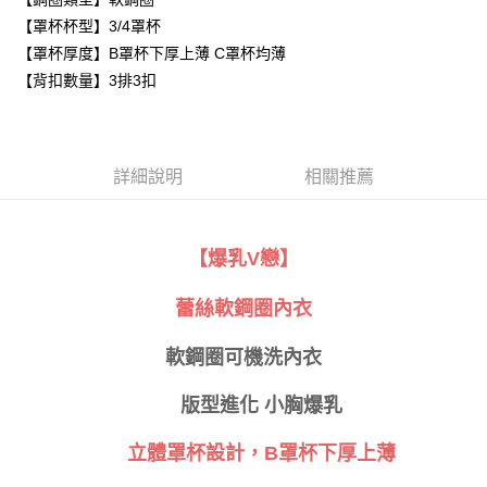
３．安心：先確認商品／服務後，再付款。
全家取貨付款
【罩杯杯型】3/4罩杯
每筆NT$80，滿NT$999(含以上)免運費
【「AFTEE先享後付」結帳流程】
【罩杯厚度】B罩杯下厚上薄 C罩杯均薄
１．於結帳方式選擇「AFTEE先享後付」後，將跳轉至「AFTEE先享後付」
付款後全家取貨
【背扣數量】3排3扣
結帳頁面，進行簡訊認證並確認金額後，即可完成結帳。
２．訂單成立數日內，您將收到繳費通知簡訊。
每筆NT$80，滿NT$999(含以上)免運費
３．收到繳費通知簡訊後14天內，點擊此簡訊中的連結，可透過四大超商／
ATM／網路銀行／等多元方式進行付款，方視為交易完成。
萊爾富取貨付款
※ 請注意：結帳手續完成當下不需立刻繳費，但若您需要取消訂單，請聯絡
詳細說明
相關推薦
每筆NT$80
購買商品的店家。未經商家同意取消之訂單仍視為有效，需透過AFTEE先享
後付繳納相關費用。
付款後萊爾富取貨
※ 交易是否成功請以「AFTEE先享後付 」之結帳頁面顯示為準，若有關於
是否繳費成功／繳費後需取消欲退款等相關疑問，請聯繫「AFTEE先享後付
每筆NT$80
【爆乳V戀】
客戶支援中心」
https://netprotections.freshdesk.com/support/home
7-11取貨付款
【注意事項】
蕾絲軟鋼圈內衣
１．透過由恩沛科技股份有限公司提供之「AFTEE先享後付」服務完成之交
每筆NT$80，滿NT$999(含以上)免運費
易，需依本服務之必要範圍內提供個人資料，並將交易相關給付款項請求債
權轉讓予恩沛科技股份有限公司。
軟鋼圈可機洗內衣
付款後7-11取貨
２．關於個人資料處理事宜，請瀏覽以下網址：
每筆NT$80，滿NT$999(含以上)免運費
https://aftee.tw/terms/#terms3
版型進化 小胸爆乳
３．未成年的使用者請事先徵得法定代理人或監護人之同意方可使用
宅配
「AFTEE先享後付」，若未經同意申辦者引起之損失，本公司不負相關責
立體罩杯設計，
B
罩杯下厚上薄
任。
每筆NT$80，滿NT$999(含以上)免運費
４．使用「AFTEE先享後付」時，將依據個別帳號之用戶狀況，依本公司即