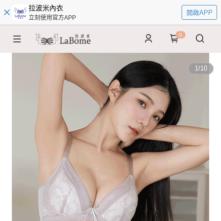
拉波米內衣
開啟APP
立刻使用官方APP
0
1
/
10