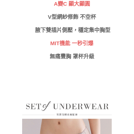
時審查核予不同之上限額度；若仍有額度不足之情形，本公司將視審查結果
付款後門市自取
A變C 顯大顯圓
請求用戶進行身份認證。
免運費
５．嚴禁一人註冊多個帳號或使用他人資訊註冊。若發現惡意使用之情形，
V型網紗修飾 不空杯
恩沛科技股份有限公司將有權停止該用戶之使用額度並採取法律行動。
海外運費
查看運費
腋下雙插片
側壓，
穩定集中胸型
MIT機能 一秒引爆
無痛豐胸 罩杯升級