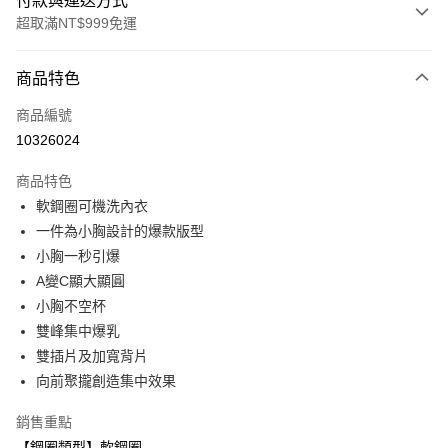
付款與運送方式
超取滿NT$999免運
付款方式
商品特色
信用卡一次付款
商品編號
超商取貨付款
10326024
LINE Pay
商品特色
Apple Pay
軟鋼圈可機洗內衣
一件為小胸設計的爆款版型
悠遊付
小胸一秒引爆
全盈+PAY
A變C顯大顯圓
小胸不空杯
AFTEE先享後付
雙峰集中爆乳
相關說明
雙插片及加寬背片
【關於「AFTEE先享後付」】
ATM付款
AFTEE先享後付是「在收到商品之後才付款」的支付方式。 讓您購物簡單
向前聚攏創造集中效果
便利好安心！
１．簡單：不需註冊會員、不需綁卡、不需儲值。
銷售重點
運送方式
２．便利：只要手機號碼，簡訊認證，即可結帳。
【鋼圈類型】軟鋼圈