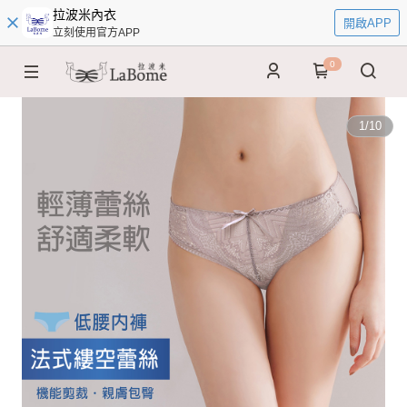
拉波米內衣
開啟APP
立刻使用官方APP
0
1
/
10