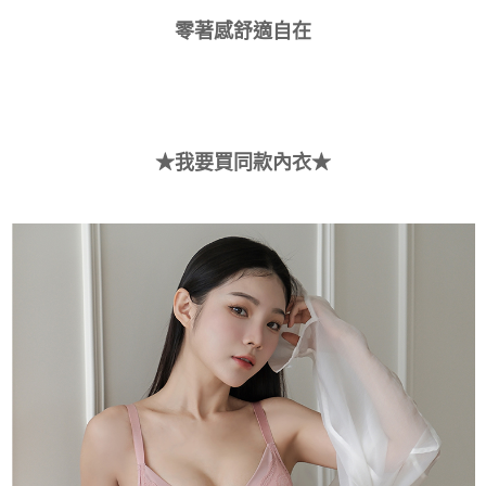
請求用戶進行身份認證。
免運費
５．嚴禁一人註冊多個帳號或使用他人資訊註冊。若發現惡意使用之情形，
零著感舒適自在
恩沛科技股份有限公司將有權停止該用戶之使用額度並採取法律行動。
海外運費
查看運費
★我要買同款內衣★