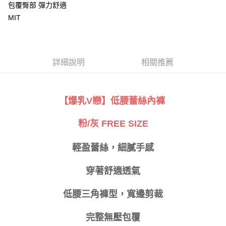
包覆臀部 彈力舒適
每筆NT$80，滿NT$999(含以上)免運費
【「AFTEE先享後付」結帳流程】
MIT
１．於結帳方式選擇「AFTEE先享後付」後，將跳轉至「AFTEE先享後付」
付款後全家取貨
結帳頁面，進行簡訊認證並確認金額後，即可完成結帳。
２．訂單成立數日內，您將收到繳費通知簡訊。
每筆NT$80，滿NT$999(含以上)免運費
３．收到繳費通知簡訊後14天內，點擊此簡訊中的連結，可透過四大超商／
ATM／網路銀行／等多元方式進行付款，方視為交易完成。
萊爾富取貨付款
詳細說明
相關推薦
※ 請注意：結帳手續完成當下不需立刻繳費，但若您需要取消訂單，請聯絡
每筆NT$80
購買商品的店家。未經商家同意取消之訂單仍視為有效，需透過AFTEE先享
後付繳納相關費用。
付款後萊爾富取貨
※ 交易是否成功請以「AFTEE先享後付 」之結帳頁面顯示為準，若有關於
【爆乳V戀】低腰蕾絲內褲
是否繳費成功／繳費後需取消欲退款等相關疑問，請聯繫「AFTEE先享後付
每筆NT$80
客戶支援中心」
https://netprotections.freshdesk.com/support/home
粉/灰 FREE SIZE
7-11取貨付款
【注意事項】
１．透過由恩沛科技股份有限公司提供之「AFTEE先享後付」服務完成之交
每筆NT$80，滿NT$999(含以上)免運費
輕盈蕾絲，細膩手感
易，需依本服務之必要範圍內提供個人資料，並將交易相關給付款項請求債
權轉讓予恩沛科技股份有限公司。
付款後7-11取貨
２．關於個人資料處理事宜，請瀏覽以下網址：
穿著舒適透氣
每筆NT$80，滿NT$999(含以上)免運費
https://aftee.tw/terms/#terms3
３．未成年的使用者請事先徵得法定代理人或監護人之同意方可使用
宅配
低腰三角褲型，寬邊剪裁
「AFTEE先享後付」，若未經同意申辦者引起之損失，本公司不負相關責
任。
每筆NT$80，滿NT$999(含以上)免運費
４．使用「AFTEE先享後付」時，將依據個別帳號之用戶狀況，依本公司即
完整無壓包覆
時審查核予不同之上限額度；若仍有額度不足之情形，本公司將視審查結果
付款後門市自取