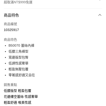
超取滿NT$999免運
付款方式
商品特色
信用卡一次付款
商品編號
超商取貨付款
10325917
LINE Pay
商品特色
Apple Pay
B50070 蕾絲內褲
低腰三角褲型
悠遊付
寬邊版型包臀
全盈+PAY
低調性感奢華
輕盈無壓包覆
AFTEE先享後付
零著感舒適又自在
相關說明
【關於「AFTEE先享後付」】
銷售重點
ATM付款
AFTEE先享後付是「在收到商品之後才付款」的支付方式。 讓您購物簡單
便利好安心！
低腰版型 輕盈包覆
１．簡單：不需註冊會員、不需綁卡、不需儲值。
花邊縷空蕾絲 性感奢華
運送方式
２．便利：只要手機號碼，簡訊認證，即可結帳。
輕盈舒適 唯美性感
３．安心：先確認商品／服務後，再付款。
全家取貨付款